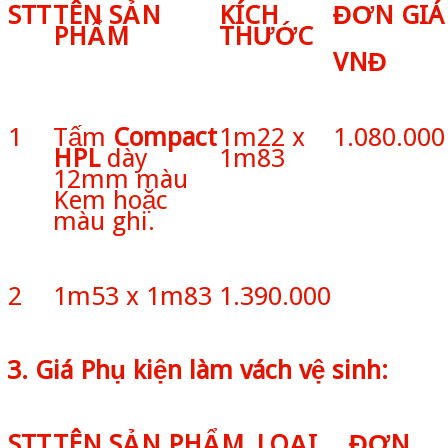
STT
TÊN SẢN
KÍCH
ĐƠN GIÁ
PHẨM
THƯỚC
VNĐ
1
Tấm
Compact
1m22 x
1.080.000
HPL
dày
1m83
12mm màu
Kem hoặc
màu ghi.
2
1m53 x 1m83
1.390.000
3. Giá Phụ kiện làm vách vệ sinh:
STT
TÊN SẢN PHẨM
LOẠI
ĐƠN