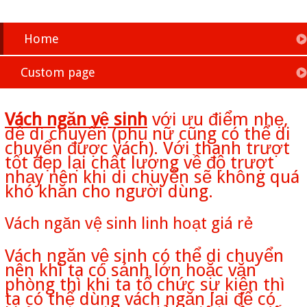
Home
Custom page
Vách ngăn vệ sinh
với ưu điểm nhẹ,
dễ di chuyển (phụ nữ cũng có thể di
chuyển được vách). Với thanh trượt
tốt đẹp lại chất lượng về độ trượt
nhạy nên khi di chuyển sẽ không quá
khó khăn cho người dùng.
Vách ngăn vệ sinh linh hoạt giá rẻ
Vách ngăn vệ sinh có thể di chuyển
nên khi ta có sảnh lớn hoặc văn
phòng thì khi ta tổ chức sự kiện thì
ta có thể dùng vách ngăn lại để có