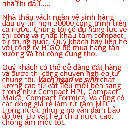
nhà thi đấu.....
Nhà thầu vách ngăn vệ sinh hàng
đầu uy tín hơn 30000 công trình trên
cả nước. Chúng tôi có đủ năng lực về
thi công và nhập khẩu tấm compact
từ trung quốc. Quý khách hãy liên hệ
với công ty HIGO để mua hàng tận
xưởng và thi công đúng thợ.
Quý khách có thể dễ dàng đặt hàng
và được thi công chuyên nghiệp từ
chúng tôi.
Vach ngan ve sinh
chất
lượng cao từ vật liệu mới bền sang
trọng như Compact HPL, Compact
Maica, Compact Formica. Và cũng có
các dòng giá rẻ làm từ tấm MFC
trong nước nhưng nó vẫn đảm bảo
độ bền do vật liệu chịu nước cao,
chống ẩm mốc tốt.