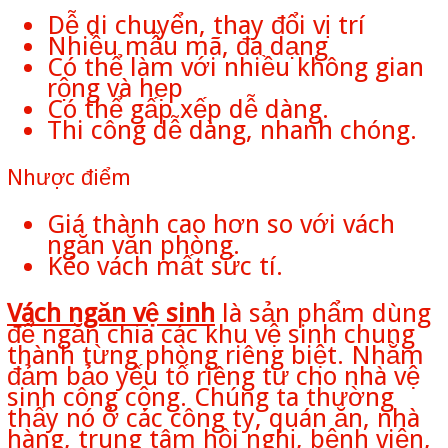
Dễ di chuyển, thay đổi vị trí
Nhiều mẫu mã, đa dạng
Có thể làm với nhiều không gian
rộng và hẹp
Có thể gấp xếp dễ dàng.
Thi công dễ dàng, nhanh chóng.
Nhược điểm
Giá thành cao hơn so với vách
ngăn văn phòng.
Kéo vách mất sức tí.
Vách ngăn vệ sinh
là sản phẩm dùng
để ngăn chia các khu vệ sinh chung
thành từng phòng riêng biệt. Nhằm
đảm bảo yếu tố riêng tư cho nhà vệ
sinh công cộng. Chúng ta thường
thấy nó ở các công ty, quán ăn, nhà
hàng, trung tâm hội nghị, bệnh viện,