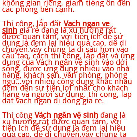
không gian riêng, giảm tiếng ồn đến
các phòng bên cạnh.
Thi công, lắp đăt
Vach ngan ve
sinh
giá rẻ đang là xu hướng rất
được quan tâm, với tiện ích dễ sử
dụng lạ đem lại hiệu quả cao, dễ di
chuyển.vậy chúng ta đi sâu hơn vào
cấu tạo, cách thi công, lắp đặt và ứng
dụng của Vách ngăn vệ sinh vào đời
sống, được ứng dụng nhiều vào nhà
hàng, khách sạn, văn phòng, phòng
ngủ...với nhiều công dụng khác nhau
đem đến sự tiện lợi nhất cho khách
hàng và người sử dụng. thi cong, lap
dat vach ngan di dong gia re.
Thi công
Vách ngăn vệ sinh
đang là
xu hướng rất được quan tâm, với
tiện ích dễ sử dụng lạ đem lại hiệu
quả cao, dễ di chuyển.vậy chúng ta