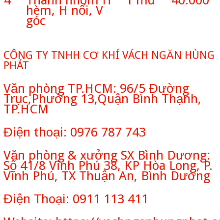
4
Thanh nhôm H
1 md
40.000
hèm, H nối, V
góc
CÔNG TY TNHH CƠ KHÍ VÁCH NGĂN HÙNG
PHÁT
Văn phòng TP.HCM: 96/5 Đường
Trục,Phường 13,Quận Bình Thạnh,
TP.HCM
Điện thoại: 0976 787 743
Văn phòng & xưởng SX Bình Dương:
Số 41/8 Vĩnh Phú 38, KP Hòa Long, P.
Vĩnh Phú, TX Thuận An, Bình Dương
Điện Thoại: 0911 113 411