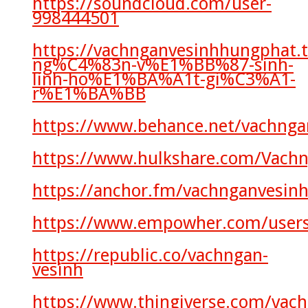
https://soundcloud.com/user-
998444501
https://vachnganvesinhhungphat
ng%C4%83n-v%E1%BB%87-sinh-
linh-ho%E1%BA%A1t-gi%C3%A1-
r%E1%BA%BB
https://www.behance.net/vachnga
https://www.hulkshare.com/Vachng
https://anchor.fm/vachnganvesin
https://www.empowher.com/users
https://republic.co/vachngan-
vesinh
https://www.thingiverse.com/vac