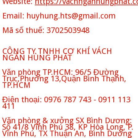
Website:
https://vachnganhungphat.
Email: huyhung.hts@gmail.com
Mã số thuế: 3702503948
CÔNG TY TNHH CƠ KHÍ VÁCH
NGĂN HÙNG PHÁT
Văn phòng TP.HCM: 96/5 Đường
Trục,Phường 13,Quận Bình Thạnh,
TP.HCM
Điện thoại: 0976 787 743 - 0911 113
411
Văn phòng & xưởng SX Bình Dương:
Số 41/8 Vĩnh Phú 38, KP Hòa Long, P.
Vĩnh Phú, TX Thuận An, Bình Dương