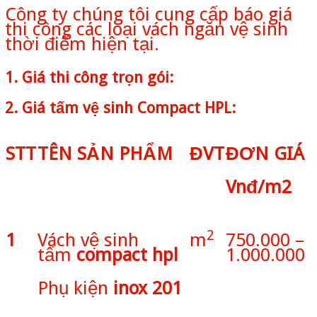
Công ty chúng tôi cung cấp báo giá
thi công các loại vách ngăn vệ sinh
thời điểm hiện tại.
1. Giá thi công trọn gói:
2. Giá tấm vệ sinh Compact HPL:
STT
TÊN SẢN PHẨM
ĐVT
ĐƠN GIÁ
Vnđ/m2
2
1
Vách vệ sinh
m
750.000 –
tấm
compact hpl
1.000.000
Phụ kiện
inox 201