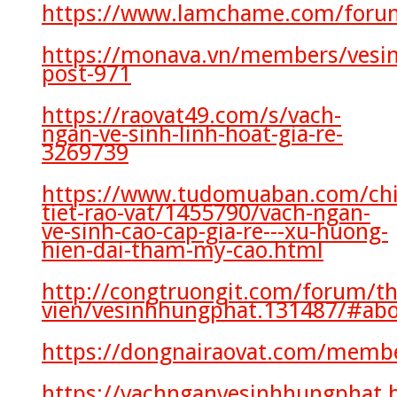
https://www.lamchame.com/foru
https://monava.vn/members/vesin
post-971
https://raovat49.com/s/vach-
ngan-ve-sinh-linh-hoat-gia-re-
3269739
https://www.tudomuaban.com/chi
tiet-rao-vat/1455790/vach-ngan-
ve-sinh-cao-cap-gia-re---xu-huong-
hien-dai-tham-my-cao.html
http://congtruongit.com/forum/t
vien/vesinhhungphat.131487/#ab
https://dongnairaovat.com/memb
https://vachnganvesinhhungphat.