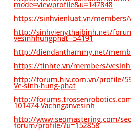
mode=viewprofile&u=147848
https://sinhvienluat.vn/members/
http://sinhvienythaibinh.net/foru
vesinhhungphat--54191
http://diendanthammy.net/membe
https://tinhte.vn/members/vesin
http://forum.hiv.com.vn/profile/5
Ve-sinh-hung-phat
http://forums.trossenrobotics.c
101474-Vachnganvesinh
http://www.seomastering.com/seo
forum/profile/?u=152858