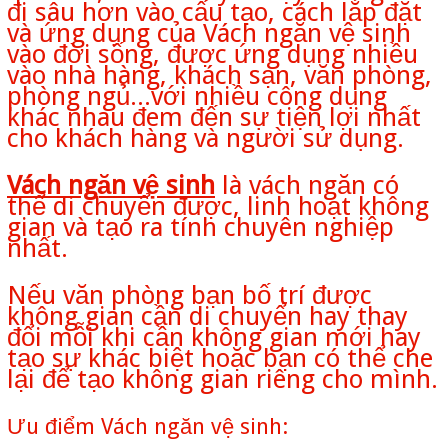
đi sâu hơn vào cấu tạo, cách lắp đặt
và ứng dụng của Vách ngăn vệ sinh
vào đời sống, được ứng dụng nhiều
vào nhà hàng, khách sạn, văn phòng,
phòng ngủ...với nhiều công dụng
khác nhau đem đến sự tiện lợi nhất
cho khách hàng và người sử dụng.
Vách ngăn vệ sinh
là vách ngăn có
thể di chuyển được, linh hoạt không
gian và tạo ra tính chuyên nghiệp
nhất.
Nếu văn phòng bạn bố trí được
không gian cần di chuyển hay thay
đổi mỗi khi cần không gian mới hay
tạo sự khác biệt hoặc bạn có thể che
lại để tạo không gian riêng cho mình.
Ưu điểm Vách ngăn vệ sinh: