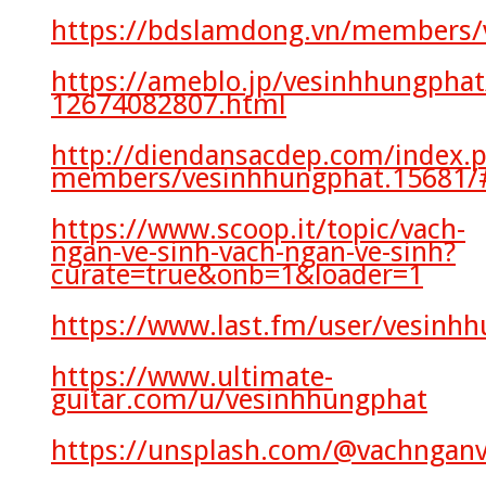
https://bdslamdong.vn/members/
https://ameblo.jp/vesinhhungphat
12674082807.html
http://diendansacdep.com/index.
members/vesinhhungphat.15681/
https://www.scoop.it/topic/vach-
ngan-ve-sinh-vach-ngan-ve-sinh?
curate=true&onb=1&loader=1
https://www.last.fm/user/vesinh
https://www.ultimate-
guitar.com/u/vesinhhungphat
https://unsplash.com/@vachnganv