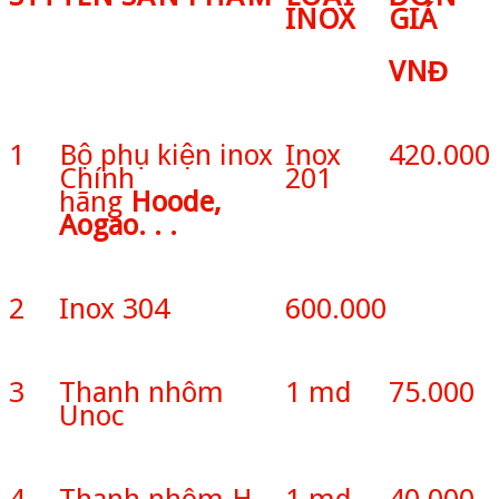
INOX
GIÁ
VNĐ
1
Bộ phụ kiện inox
Inox
420.000
Chính
201
hãng
Hoode,
Aogao. . .
2
Inox 304
600.000
3
Thanh nhôm
1 md
75.000
Unoc